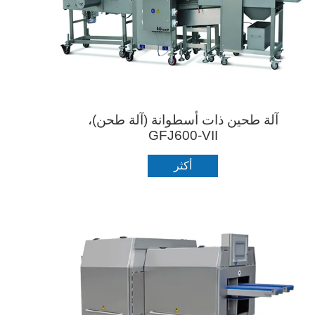
آلة طحين ذات أسطوانة (آلة طحن)،
GFJ600-VII
أكثر