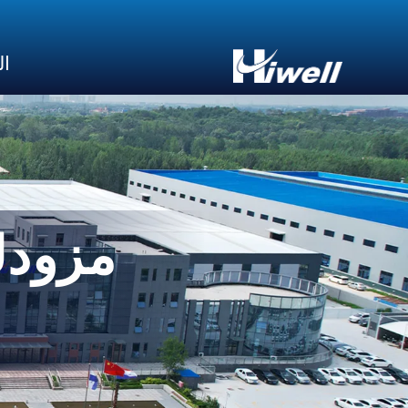
ال
مزودك