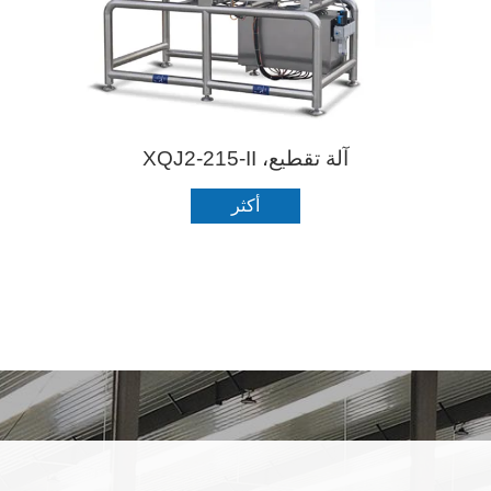
آلة تقطيع، XQJ2-215-II
أكثر