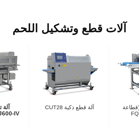
آلات قطع وتشكيل اللحم
آلة 
(قطاعة
آلة قطع ذكية CUT28
J600-IV