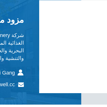
مزود ما
الغذائية ال
البحرية وال
والتنشية وا
i Gang
ell.cc