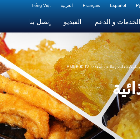
Р
Español
Français
العربية
Tiếng Việt
لخدمات و الدعم
الفيديو
إتصل بنا
تيكية ذات وظائف متعددة AMF600-IV
ائية