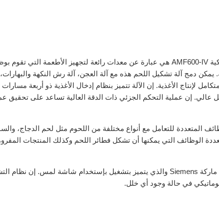
إن آلة تشكيل المواد الغذائية ذات الوظائف المتعددة الأوتوماتيكية AMF600-IV هي عبارة عن معدات رائعة لتجهيز الأطعمة التي تق
يمكن دمج آلة تشكيل اللحم هذه مع آلة العجن، آلة رش النكهة والبهارات، 
كامل لإنتاج الأغذية. إن الآلة تتميز بنظام إدخال الأغذية ذو أربعة مسارات
شكل عالي. إن عملية التحكم الجزئي ذات الدقة العالية تساعد على تحقيق عم
وظائف المتعددة للتعامل مع أنواع مختلفة من اللحوم مثل لحم الدجاج، والس
تعددة الوظائف التي يمكنها أن تشكل فطائر اللحم وكذلك المنتجات المفروم
الأجهزة الكهربائية: إن آلة تشكيل اللحم مزودة بمعالج PLC من ماركة Siemens والذي يتميز بتشغيل بإستخدام شاشة لمس. إن نظ
أوتوماتيكي في حالة وجود أي خلل.