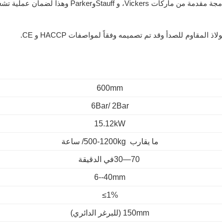
القطع الهيدروليكية: إن الماكينة تتبنى قطع غيار هيدروليكية مدمجة مقدمة من ماركات Vickers، و StauffوParker وهذا لض
600mm
6Bar/ 2Bar
15.12kW
ما يقارب
500-1200kg
/ ساعة
30—70
في الدقيقة
6--40mm
≤1%
150mm (للبرغر الدائري)