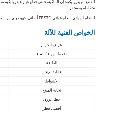
متكاملة ومستقرة.
النظام الهوائي: نظام هوائي FESTO ألماني. فهو مبني من الفولاذ المقاوم للصدأ وقد تم تصميمه وفقاً لمواصفات HACCP و CE.
الخواص الفنية للآلة
عرض الحزام
ضغط الهواء / الماء
الطاقة
قابلية الإنتاج
الأشواط
ثخانة المنتج
خطأ الوزن
أقصى قطر