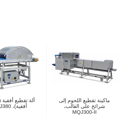
ماكينة تقطيع اللحوم إلى
آلة تقطيع أفقية 
شرائح على القالب،
أفقية)، FQJ380
MQJ300-II