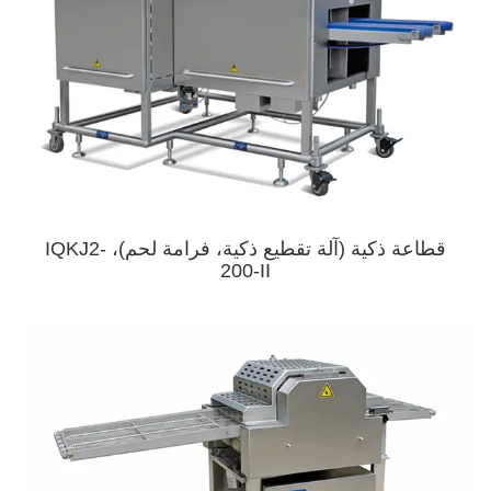
قطاعة ذكية (آلة تقطيع ذكية، فرامة لحم)، IQKJ2-
200-II