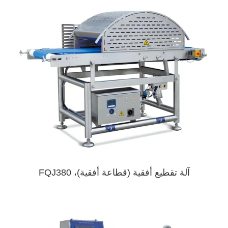
آلة تقطيع أفقية (قطاعة أفقية)، FQJ380