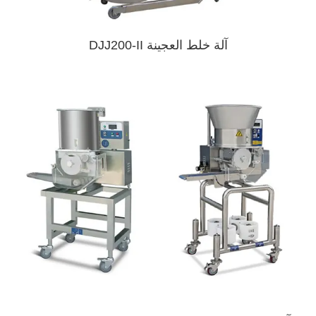
آلة خلط العجينة DJJ200-II