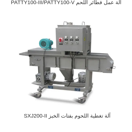
آلة عمل فطائر اللحم PATTY100-III/PATTY100-V
آلة تغطية اللحوم بفتات الخبز SXJ200-II