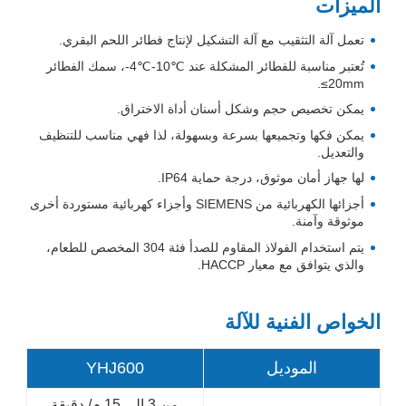
الميزات
تعمل آلة التثقيب مع آلة التشكيل لإنتاج فطائر اللحم البقري.
تُعتبر مناسبة للفطائر المشكلة عند
-4℃-10℃
، سمك الفطائر
.
≤20mm
يمكن تخصيص حجم وشكل أسنان أداة الاختراق.
يمكن فكها وتجميعها بسرعة وبسهولة، لذا فهي مناسب للتنظيف
والتعديل.
لها جهاز أمان موثوق، درجة حماية IP64.
أجزائها الكهربائية من SIEMENS وأجزاء كهربائية مستوردة أخرى
موثوقة وآمنة.
يتم استخدام الفولاذ المقاوم للصدأ فئة 304 المخصص للطعام،
والذي يتوافق مع معيار HACCP.
الخواص الفنية للآلة
الموديل
YHJ600
من 3 إلى 15 م/ دقيقة