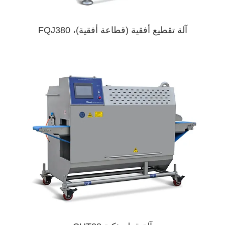
آلة تقطيع أفقية (قطاعة أفقية)، FQJ380