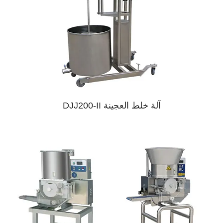
آلة خلط العجينة DJJ200-II