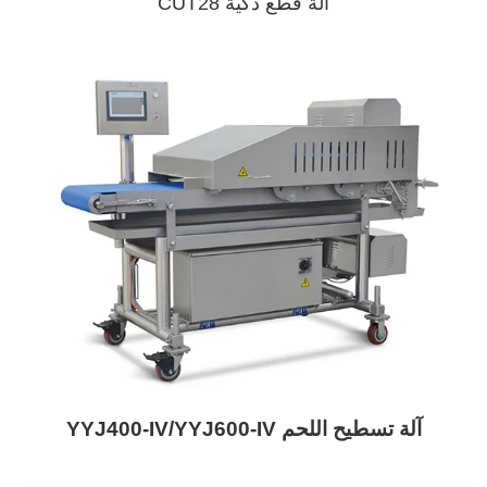
آلة قطع ذكية CUT28
آلة تسطيح اللحم YYJ400-IV/YYJ600-IV