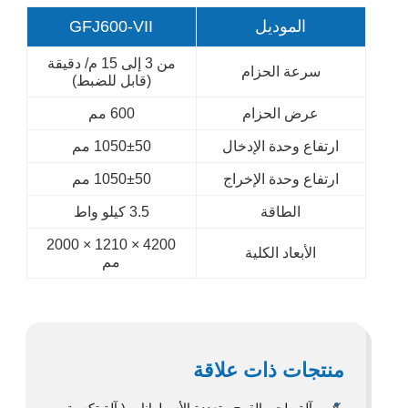
الموديل
GFJ600-VII
من 3 إلى 15 م/ دقيقة
سرعة الحزام
(قابل للضبط)
عرض الحزام
600 مم
ارتفاع وحدة الإدخال
1050±50 مم
ارتفاع وحدة الإخراج
1050±50 مم
الطاقة
3.5 كيلو واط
4200 × 1210 × 2000
الأبعاد الكلية
مم
منتجات ذات علاقة
آلة طحن القمح متعددة الأسطوانات ( آلة تكسية