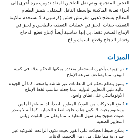
العجين المتجمع، ويتم نقل الطحين المعاد تدويره مرة أخرى إلى
أجزاء تغذية الماكينة بواسطة الناقل السفلي. يتميز الطعام
المعالج بسطح ذهبي مقرمش خشن (كرسبي). لا تستخدم ماكينة
التغطية بفتات الخبز في عمليات التغطية بالطحين والخبز في
الإنتاج الضخم فقط، بل إنها مناسبة أيضاً لإنتاج قطع الدجاج
وفشار الدجاج وقطع السمك والخ.
الميزات
تم تزويده بأجهزة استشعار متعددة يمكنها التحكم بدقة في كمية
البودر، مما يضاعف سرعة الإنتاج.
يتميز بنظام تحكم في المعلمات عبر شاشة واضحة، كما أن الجودة
عالية تلبي المعايير الدولية، مما جعله مناسب لخط الإنتاج
الأوتوماتيكي على نطاق واسع.
تُصنع المحركات من الفولاذ المقاوم للصدأ، لذا سطحها أملس
ومختوم بحيث لا تكون هناك حاجة لغطاء الحماية. كما أنه لا يصدر
صوت ضجيج وهو سهل التنظيف، مما يقلل من التلوث ويلبي
المعايير الصحية.
يمكن ضبط العجلات على الفور بحيث تكون الرافعة الشوكية غير
ضرورية مما يقلل من زمن التحضير للإنتاج.