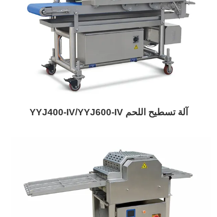
آلة تسطيح اللحم YYJ400-IV/YYJ600-IV