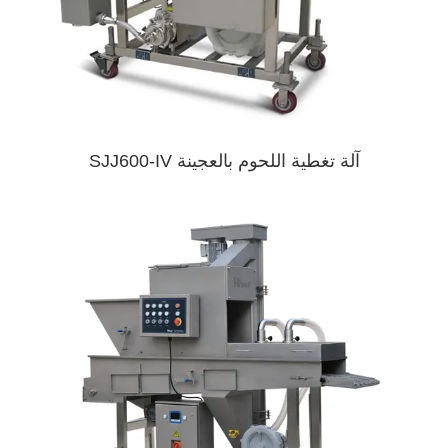
آلة تغطية اللحوم بالعجينة SJJ600-IV