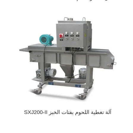
آلة تغطية اللحوم بفتات الخبز SXJ200-II