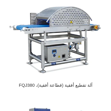
آلة تقطيع أفقية (قطاعة أفقية)، FQJ380