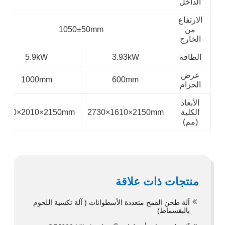
الداخل
الارتفاع
من
1050±50mm
الخارج
الطاقة
3.93kW
5.9kW
عرض
1000mm
600mm
الحزام
الأبعاد
الكلية
2730×1610×2150mm
2730×2010×2150mm
(مم)
منتجات ذات علاقة
آلة طحن القمح متعددة الأسطوانات ( آلة تكسية اللحوم
بالبقسماط)