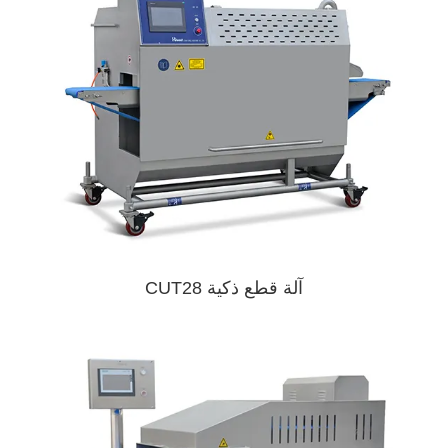
آلة قطع ذكية CUT28