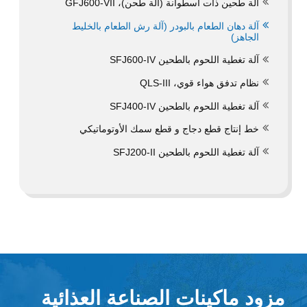
آلة طحين ذات أسطوانة (آلة طحن)، GFJ600-VII
آلة دهان الطعام بالبودر (آلة رش الطعام بالخليط
الجاهز)
آلة تغطية اللحوم بالطحين SFJ600-IV
نظام تدفق هواء قوي، QLS-III
آلة تغطية اللحوم بالطحين SFJ400-IV
خط إنتاج قطع دجاج و قطع سمك الأوتوماتيكي
آلة تغطية اللحوم بالطحين SFJ200-II
مزود ماكينات الصناعة العذائية