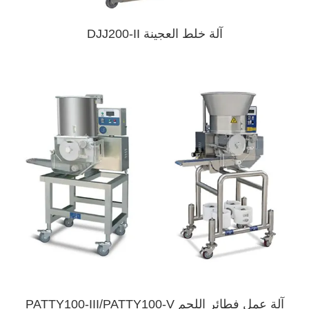
آلة خلط العجينة DJJ200-II
آلة عمل فطائر اللحم PATTY100-III/PATTY100-V