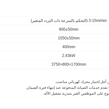
3-15m/min
(التحكم بالسرعة ذات التردد المتغير)
900±50mm
1050±50mm
400mm
2.43kW
3750×800×1700mm