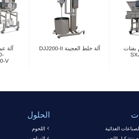
 بفتات
آلة خلط العجينة DJJ200-II
آلة عم
0-
00-V
ات
الحلول
صناعات الغذائية
اللحوم
 وتشكيل اللحم
الدواجن