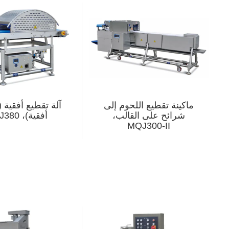
ماكينة تقطيع اللحوم إلى
آلة تقطيع أفقية 
شرائح على القالب،
أفقية)، FQJ380
MQJ300-II