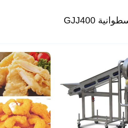
نية GJJ400