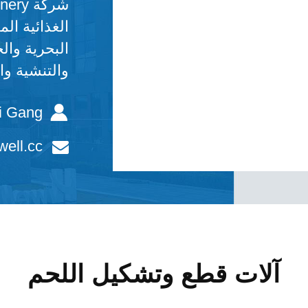
الغذائية ال
البحرية وال
والتنشية وا
i Gang
ell.cc
آلات قطع وتشكيل اللحم