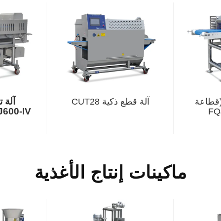
آلة 
(قطاعة
آلة قطع ذكية CUT28
J600-IV
ماكينات إنتاج الأغذية