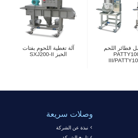
ل فطائر اللحم
آلة تغطية اللحوم بفتات
PATTY10
الخبز SXJ200-II
III/PATTY1
وصلات سريعة
نبذة عن الشركة
تاريخ الشركة