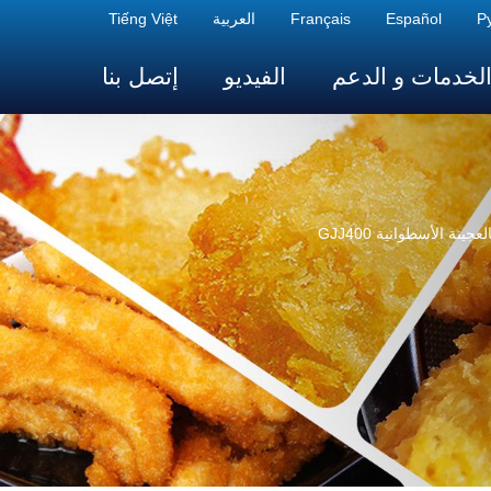
Р
Español
Français
العربية
Tiếng Việt
لخدمات و الدعم
الفيديو
إتصل بنا
ينة الأسطوانية GJJ400