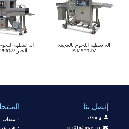
آلة تغطية اللحوم بالعجينة
آلة تغطية اللحوم
SJJ600-IV
الخبز SXJ600-V
إتصل بنا
المنتج
Li Gang
معدات ال
xgx01@hiwell.cc
آلات قطع