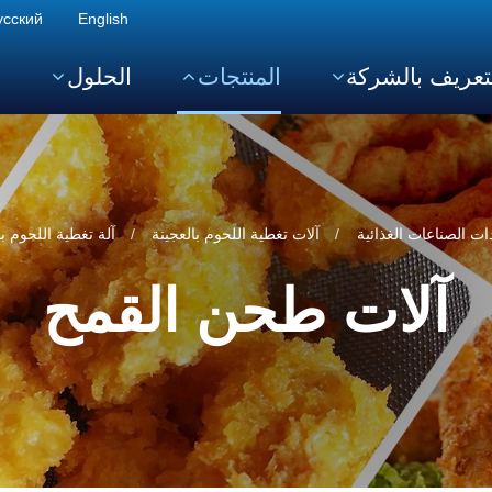
усский
English
تعريف بالشركة
المنتجات
الحلول
ا
ت الصناعات الغذائية
آلات تغطية اللحوم بالعجينة
آلة تغطية اللحوم بالعج
آلات طحن القمح