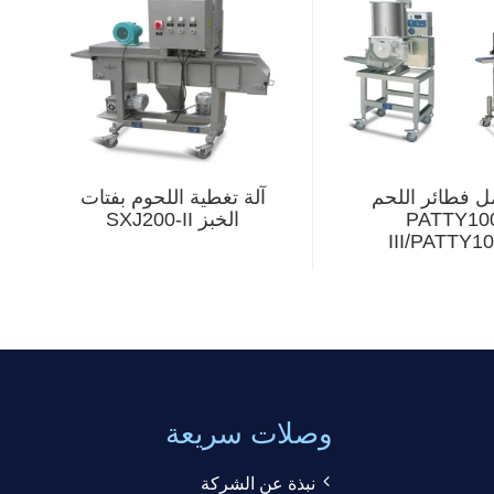
ل فطائر اللحم
آلة تغطية اللحوم بفتات
PATTY10
الخبز SXJ200-II
III/PATTY1
وصلات سريعة
نبذة عن الشركة