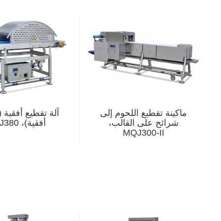
ماكينة تقطيع اللحوم إلى
آلة تقطيع أفقية 
شرائح على القالب،
أفقية)، FQJ380
MQJ300-II