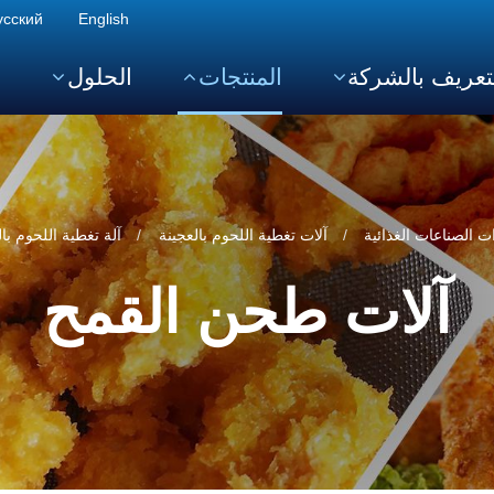
усский
English
تعريف بالشركة
المنتجات
الحلول
ا
ت الصناعات الغذائية
آلات تغطية اللحوم بالعجينة
آلة تغطية اللحوم بالعجينة
آلات طحن القمح