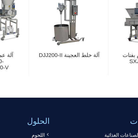
 بفتات
آلة خلط العجينة DJJ200-II
آلة عم
0-
00-V
ات
الحلول
صناعات الغذائية
اللحوم