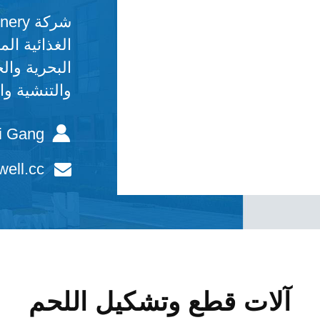
الغذائية ال
البحرية وال
والتنشية وا
i Gang
ell.cc
آلات قطع وتشكيل اللحم