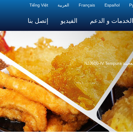
Р
Español
Français
العربية
Tiếng Việt
لخدمات و الدعم
الفيديو
إتصل بنا
 Tempura
NJJ600-IV