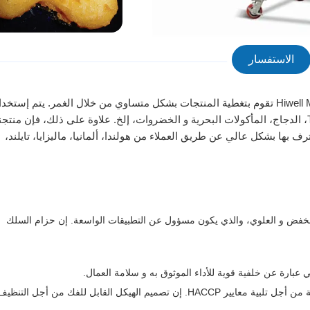
الاستفسار
Hiwell Machinery NJJ600-IV تقوم بتغطية المنتجات بشكل متساوي من خلال الغمر. يتم إست
الآلة على نطاق واسع في المنتجات المقلية، منتجات Tempura، الدجاج، المأكولات البحرية و الخضروات، إلخ. علاوة على ذلك، فإن منتجن
لمضمونة معترف بها بشكل عالي عن طريق العملاء من هولندا، ألمانيا، ماليزايا، تايلند،
نخفض و العلوي، والذي يكون مسؤول عن التطبيقات الواسعة. إن حزام السلك
يتم إستخدام فولاذ مضاد للتآكل ذو الجودة الجيدة لتصنيع هذه الآلة من أجل تلبية معايير HACCP. إن تصميم الهيكل القابل للفك من أجل التنظي