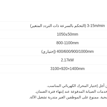
3-15m/min
(التحكم بالسرعة ذات التردد المتغير)
1050±50mm
800-1100mm
400/600/900/1000mm
(إختياري)
2.17kW
3100×920×1400mm