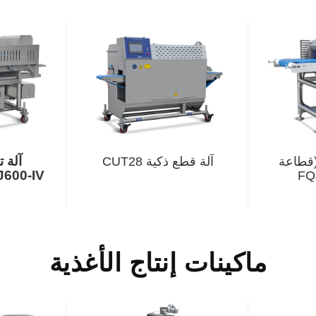
آلة 
(قطاعة
آلة قطع ذكية CUT28
J600-IV
ماكينات إنتاج الأغذية