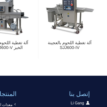
آلة تغطية اللحوم بالعجينة
آلة تغطية اللحوم
SJJ600-IV
الخبز SXJ600-V
إتصل بنا
المنتج
Li Gang
معدات ال