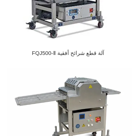
آلة قطع شرائح أفقية FQJ500-Ⅱ