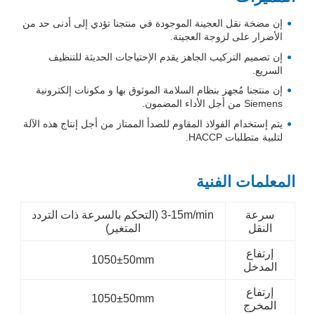
إن مضخة نقل العجينة الموجودة في منتجنا تؤدي إلى أدنى حد من
الأضرار على لزوجة العجينة.
إن تصميم التركيب الجاهز يقدم الإحتياجات الحديثة للتنظيف
السريع.
إن منتجنا مُجهز بنظام السلامة الموثوق بها و مكونات إلكترونية
Siemens من أجل الأداء المضمون.
يتم إستخدام الفولاذ المقاوم للصدأ الممتاز من أجل إنتاج هذه الآلة
لتلبية متطلبات HACCP.
المعلمات الفنية
سرعة
3-15m/min
(التحكم بالسرعة ذات التردد
النقل
المتغير)
إرتفاع
1050±50mm
المدخل
إرتفاع
1050±50mm
المخرج