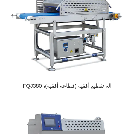
آلة تقطيع أفقية (قطاعة أفقية)، FQJ380