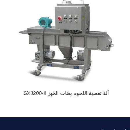
آلة تغطية اللحوم بفتات الخبز SXJ200-II