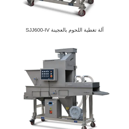
آلة تغطية اللحوم بالعجينة SJJ600-IV