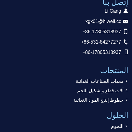
إتصل بنا
Li Gang
xgx01@hiwell.cc
+86-17805318937
+86-531-84277277
+86-17805318937
المنتجات
معدات الصناعات الغذائية
آلات قطع وتشكيل اللحم
خطوط إنتاج المواد الغذائية
الحلول
اللحوم