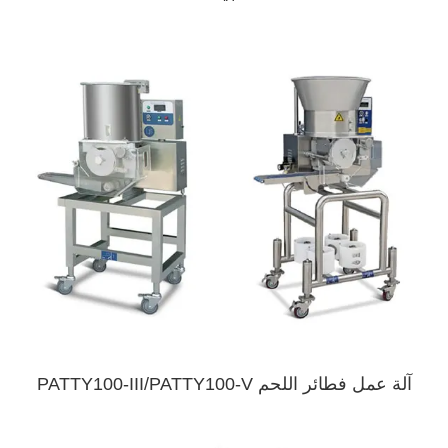
آلة عمل فطائر اللحم PATTY100-III/PATTY100-V