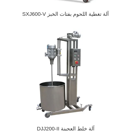
آلة تغطية اللحوم بفتات الخبز SXJ600-V
آلة خلط العجينة DJJ200-II