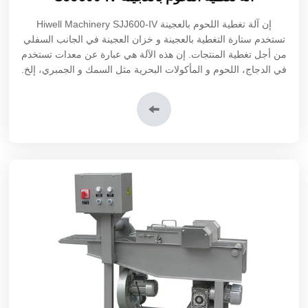
إن
آلة تغطية اللحوم بالعجينة SJJ600-IV
Hiwell Machinery
تستخدم ستارة التغطية بالعجينة و خزان العجينة في الجانب السفلي
من أجل تغطية المنتجات. إن هذه الآلة هي عبارة عن معدات تستخدم
في الدجاج، اللحوم و المأكولات البحرية مثل السمك و الجمبري، إلخ.
إن منتجنا عادةً يتم إستخدامه قبل آلة تغطية اللحوم بفتات الخبز و آلة
تغطية اللحوم بالطحين في خط إنتاج الهامبورجر