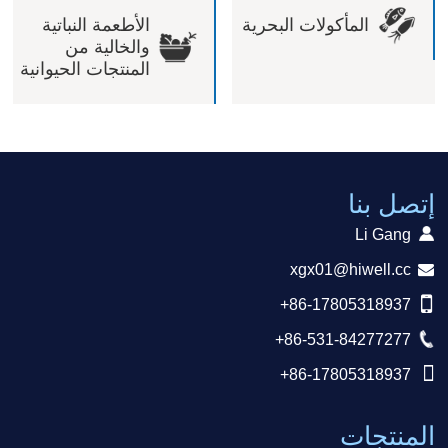
المأكولات البحرية
الأطعمة النباتية
والخالية من
المنتجات الحيوانية
إتصل بنا
Li Gang
xgx01@hiwell.cc
+86-17805318937
+86-531-84277277
+86-17805318937
المنتجات