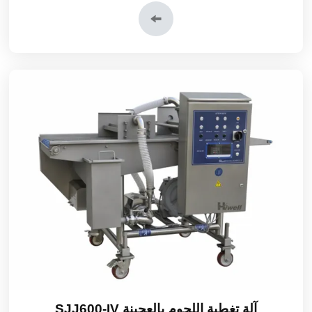
آلة تغطية اللحوم بالعجينة SJJ600-IV