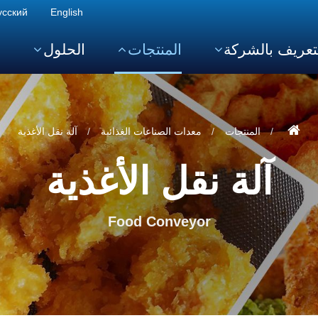
усский
English
تعريف بالشركة
المنتجات
الحلول
ا
المنتجات
معدات الصناعات الغذائية
آلة نقل الأغذية
آلة نقل الأغذية
Food Conveyor