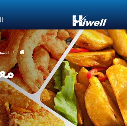
ال
المنتج
معد