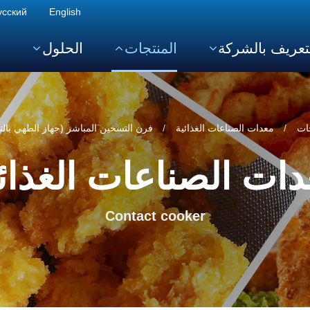
усский
English
تعريف بالشركة
المنتجات
الحلول
ا
ات
معدات الصناعات الغذائية
فرن التسخين المباشر (جهاز الطهي بالت
ات الصناعات الغذائ
Contact cooker