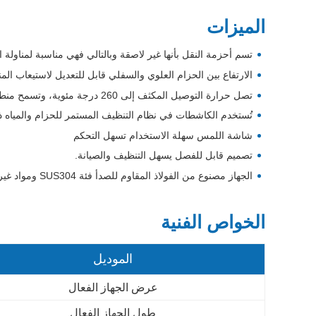
الميزات
تسم أحزمة النقل بأنها غير لاصقة وبالتالي فهي مناسبة لمناولة ا
الارتفاع بين الحزام العلوي والسفلي قابل للتعديل لاستيعاب المن
تصل حرارة التوصيل المكثف إلى 260 درجة مئوية، وتسمح منطقة التحكم في درجة الحرارة المستقلة بطهي جانب واحد أو مزدوج.
تُستخدم الكاشطات في نظام التنظيف المستمر للحزام والمياه ذ
شاشة اللمس سهلة الاستخدام تسهل التحكم
تصميم قابل للفصل يسهل التنظيف والصيانة.
الجهاز مصنوع من الفولاذ المقاوم للصدأ فئة SUS304 ومواد غير معدنية من الدرجة الغذائية، وهي مطابقة لمعيار HACCP.
الخواص الفنية
الموديل
عرض الجهاز الفعال
طول الجهاز الفعال