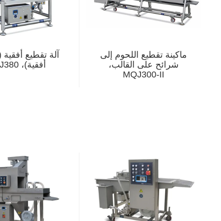
ماكينة تقطيع اللحوم إلى
آلة تقطيع أفقية 
شرائح على القالب،
أفقية)، FQJ380
MQJ300-II