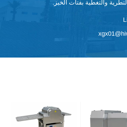
لتطرية والتغطية بفتات الخبز.
L
xgx01@hiw