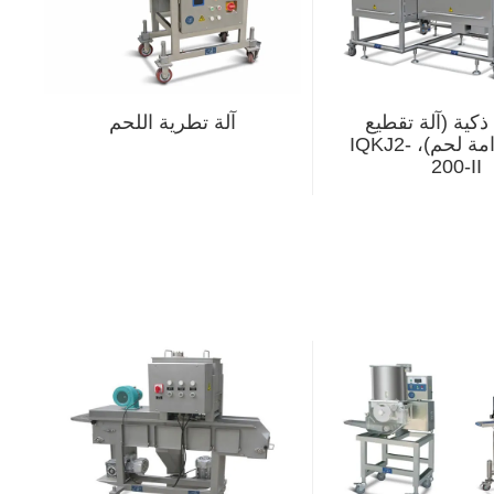
كية (آلة تقطيع
آلة تطرية اللحم
ذكية، فرامة لحم)، IQKJ2-
200-II