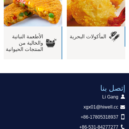
المأكولات البحرية
الأطعمة النباتية
والخالية من
المنتجات الحيوانية
إتصل بنا
Li Gang
xgx01@hiwell.cc
+86-17805318937
+86-531-84277277