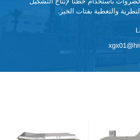
خضروات باستخدام خطنا لإنتاج التشكيل
لتطرية والتغطية بفتات الخبز.
L
xgx01@hiw