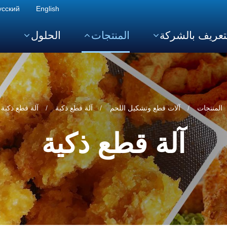
усский
English
تعريف بالشركة
المنتجات
الحلول
ا
المنتجات
آلات قطع وتشكيل اللحم
آلة قطع ذكية
آلة قطع ذكية CUT28
آلة قطع ذكية