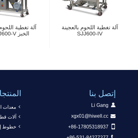
آلة تغطية اللحوم بالعجينة
آلة تغطية اللحوم
SJJ600-IV
الخبز SXJ600-V
إتصل بنا
المنتج
Li Gang
معدات ال
xgx01@hiwell.cc
آلات قطع
خطوط إنتا
+86-17805318937
+86-531-84277277