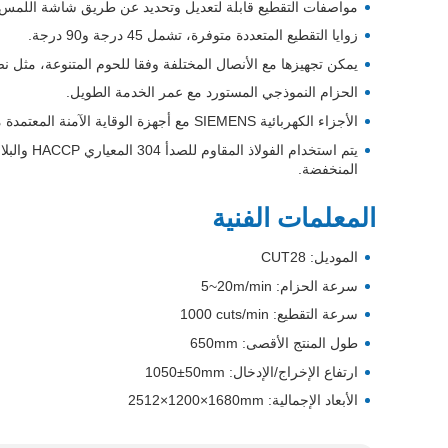
مواصفات التقطيع قابلة لتعديل وتحديد عن طريق شاشة اللمس.
زوايا التقطيع المتعددة متوفرة، تشمل 45 درجة و90 درجة.
يمكن تجهيزها مع الأنصال المختلفة وفقا للحوم المتنوعة، مثل نص
الحزام النموذجي المستورد مع عمر الخدمة الطويل.
الأجزاء الكهربائية SIEMENS مع أجهزة الوقاية الآمنة المعتمدة من CE.
يتم استخد
المنخفضة.
المعلمات الفنية
الموديل: CUT28
سرعة الحزام:
5~20m/min
سرعة التقطيع:
1000 cuts/min
طول المنتج الأقصى: 650mm
ارتفاع الإخراج/الإدخال:
1050±50mm
الأبعاد الإجمالية:
2512×1200×1680mm