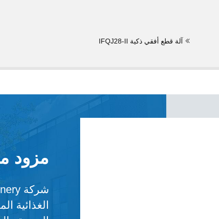
آلة قطع أفقي ذكية IFQJ28-II
مزود ما
الغذائية ال