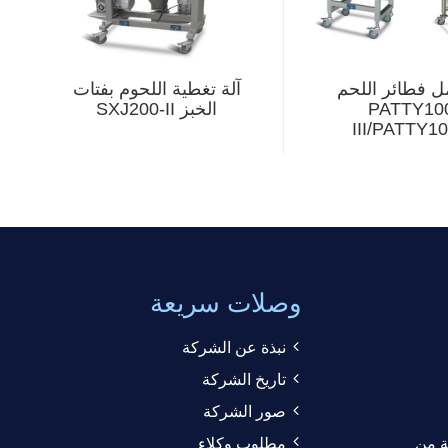
ل فطائر اللحم
آلة تغطية اللحوم بفتات
PATTY10
الخبز SXJ200-II
III/PATTY1
وصلات سريعة
نبذة عن الشركة
تاريخ الشركة
صور الشركة
ية من
مطلوب وكلاء