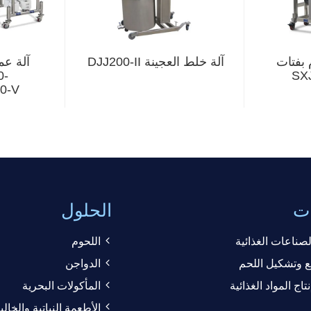
 بفتات
آلة خلط العجينة DJJ200-II
آلة عم
0-
00-V
ات
الحلول
صناعات الغذائية
اللحوم
 وتشكيل اللحم
الدواجن
ج المواد الغذائية
المأكولات البحرية
الأطعمة النباتية والخال