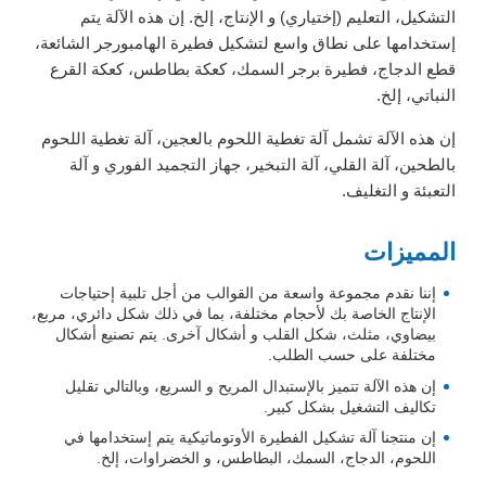
التشكيل، التعليم (إختياري) و الإنتاج، إلخ. إن هذه الآلة يتم
إستخدامها على نطاق واسع لتشكيل فطيرة الهامبورجر الشائعة،
قطع الدجاج، فطيرة برجر السمك، كعكة بطاطس، كعكة القرع
النباتي، إلخ.
إن هذه الآلة تشمل آلة تغطية اللحوم بالعجين، آلة تغطية اللحوم
بالطحين، آلة القلي، آلة التبخير، جهاز التجميد الفوري و آلة
التعبئة و التغليف.
المميزات
إننا نقدم مجموعة واسعة من القوالب من أجل تلبية إحتياجات
الإنتاج الخاصة بك لأحجام مختلفة، بما في ذلك شكل دائري، مربع،
بيضاوي، مثلث، شكل القلب و أشكال آخرى. يتم تصنيع أشكال
مختلفة على حسب الطلب.
إن هذه الآلة تتميز بالإستبدال المريح و السريع، وبالتالي تقليل
تكاليف التشغيل بشكل كبير.
إن منتجنا آلة تشكيل الفطيرة الأوتوماتيكية يتم إستخدامها في
اللحوم، الدجاج، السمك، البطاطس، و الخضراوات، إلخ.