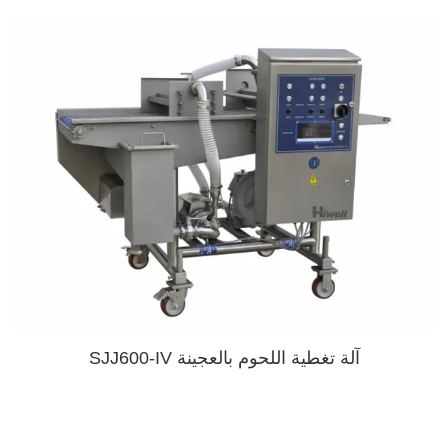
آلة تغطية اللحوم بالعجينة SJJ600-IV