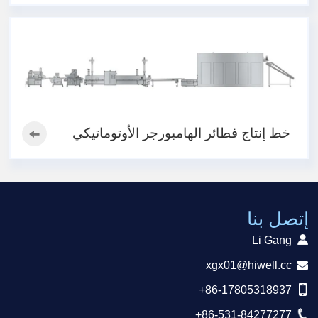
خط إنتاج فطائر الهامبورجر الأوتوماتيكي
إتصل بنا
Li Gang
xgx01@hiwell.cc
+86-17805318937
+86-531-84277277