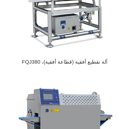
آلة تقطيع أفقية (قطاعة أفقية)، FQJ380