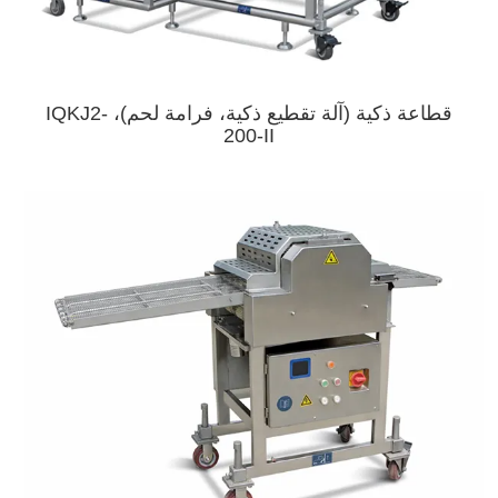
قطاعة ذكية (آلة تقطيع ذكية، فرامة لحم)، IQKJ2-
200-II