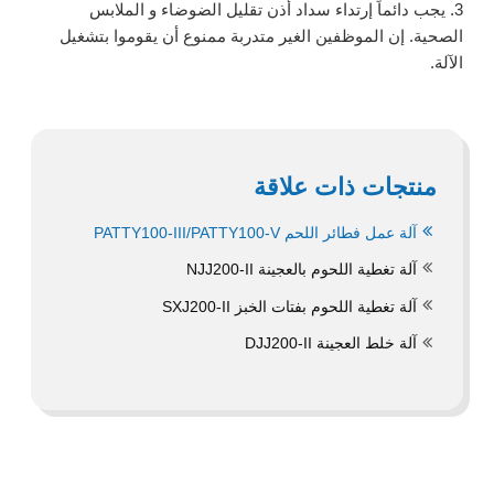
3. يجب دائماً إرتداء سداد أذن تقليل الضوضاء و الملابس
الصحية. إن الموظفين الغير متدربة ممنوع أن يقوموا بتشغيل
الآلة.
منتجات ذات علاقة
آلة عمل فطائر اللحم PATTY100-III/PATTY100-V
آلة تغطية اللحوم بالعجينة NJJ200-II
آلة تغطية اللحوم بفتات الخبز SXJ200-II
آلة خلط العجينة DJJ200-II