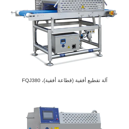
آلة تقطيع أفقية (قطاعة أفقية)، FQJ380