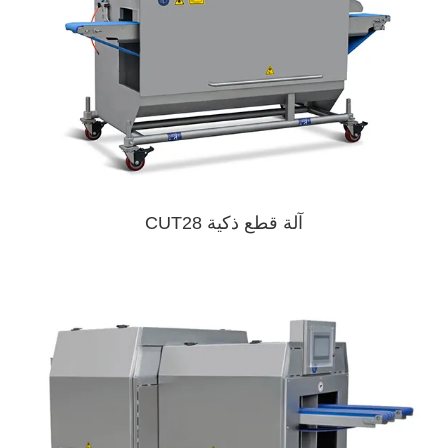
آلة قطع ذكية CUT28