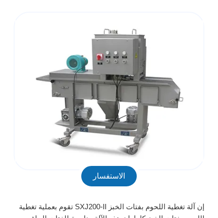
الاستفسار
إن آلة تغطية اللحوم بفتات الخبز SXJ200-II تقوم بعملية تغطية