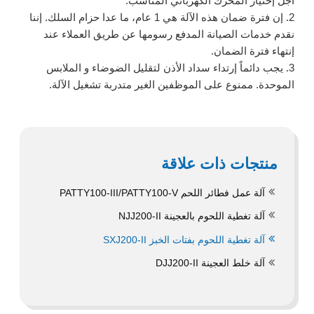
أجل إختيار المحرك الكهربائي المناسب.
2. إن فترة ضمان هذه الآلة هي 1 عام، ما عدا حزام السلك. إننا
نقدم خدمات الصيانة المدفع رسومها عن طريق العملاء عند
إنتهاء فترة الضمان.
3. يجب دائماً إرتداء سداد الأذن لتقليل الضوضاء و الملابس
الموحدة. ممنوع على الموظفين الغير متدربة تشغيل الآلة.
منتجات ذات علاقة
آلة عمل فطائر اللحم PATTY100-III/PATTY100-V
آلة تغطية اللحوم بالعجينة NJJ200-II
آلة تغطية اللحوم بفتات الخبز SXJ200-II
آلة خلط العجينة DJJ200-II