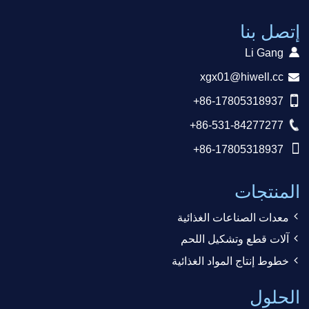
إتصل بنا
Li Gang
xgx01@hiwell.cc
+86-17805318937
+86-531-84277277
+86-17805318937
المنتجات
معدات الصناعات الغذائية
آلات قطع وتشكيل اللحم
خطوط إنتاج المواد الغذائية
الحلول