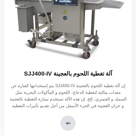
آلة تغطية اللحوم بالعجينة SJJ400-IV
إن آلة تغطية اللحوم بالعجينة SJJ400-IV يتم إستخدامها كعبارة عن
معدات مثالية لتغطية الدجاج، اللحوم و المأكولات البحرية مثل
السمك و الجمبري، إلخ. إن هذه الآلة تستخدم ستارة التغطية بالعجينة
و خزان العجينة في الجزء الأسفل من أجل تقديم تأثيرات التغطية
الموحدة. إن منتجنا يمكن أن يستخدم كمعدات قائمة بذاتها لإجراء
عمليات قبل آلة تغطية اللحوم بفتات الخبز و آلة تغطية اللحوم
بالطحين.