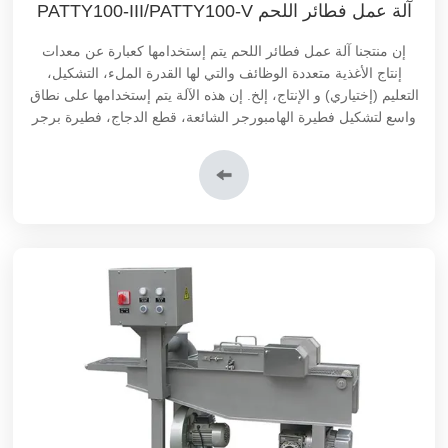
آلة عمل فطائر اللحم PATTY100-III/PATTY100-V
إن منتجنا آلة عمل فطائر اللحم يتم إستخدامها كعبارة عن معدات
إنتاج الأغذية متعددة الوظائف والتي لها القدرة الملء، التشكيل،
التعليم (إختياري) و الإنتاج، إلخ. إن هذه الآلة يتم إستخدامها على نطاق
واسع لتشكيل فطيرة الهامبورجر الشائعة، قطع الدجاج، فطيرة برجر
السمك، كعكة بطاطس، كعكة القرع النباتي، إلخ.