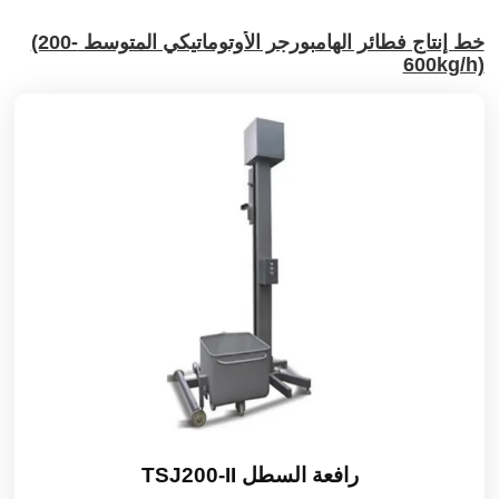
خط إنتاج فطائر الهامبورجر الأوتوماتيكي المتوسط
(200-
600kg/h)
رافعة السطل TSJ200-II