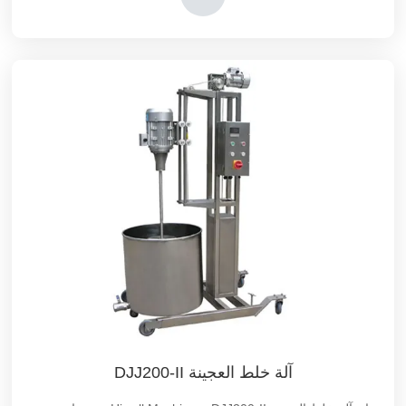
تقديم أسطوانات الضغط من أجل الضغط.
آلة خلط العجينة DJJ200-II