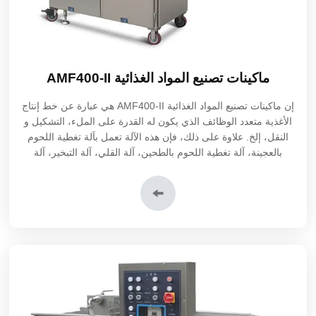
ماكينات تصنيع المواد الغذائية AMF400-II
إن ماكينات تصنيع المواد الغذائية AMF400-II هي عبارة عن خط إنتاج
الأغذية متعدد الوظائف الذي يكون له القدرة على الملء، التشكيل و
النقل، إلخ. علاوة على ذلك، فإن هذه الآلة تعمل بآلة تغطية اللحوم
بالعجينة، آلة تغطية اللحوم بالطحين، آلة القلي، آلة التبخير، آلة
التجميد الفوري، آلة التعبئة و التغليف، إلخ.