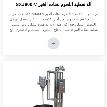
آلة تغطية اللحوم بفتات الخبز SXJ600-V
إن منتجنا آلة تغطية اللحوم بفتات الخبز SXJ600-V تستخدم حزام
سلك منخفض و قادوس من أجل تغذية فتات الخبز. بفضل الهيكل
المصنوع بشكل جيد، فإن هذه الآلة مشهورة بشكل عالي بسبب
تغطية الفتات الموحد على الدجاج، اللحوم، السمك و الجمبري، إلخ.
إن منتجنا عبارة عن معدات قائمة بذاتها التي تلبي إحتياجاتك الأكثر
طلباً.