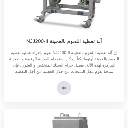
آلة تغطية اللحوم بالعجينة NJJ200-II
إن آلة تغطية اللحوم بالعجينة NJJ200-II تقوم بإجراء عملية تغطية
اللحوم بالعجينة أوتوماتيكياً. يمكن إستخدام العجينة الرقيقة و العجينة
المركزة لهذه الآلة. بفضل حزام السلك المنخفض و العلوي، فإن
منتجنا يقوم بنقل المنتجات من خلال العجينة من أجل التغطية
المتساوية. يتم إستخدام منفاخ الهواء من أجل إزالة العجينة الزائدة
من المنتجات المغطاة بالعجينة.