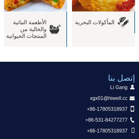
المأكولات البحرية
الأطعمة النباتية
والخالية من
المنتجات الحيوانية
إتصل بنا
Li Gang
xgx01@hiwell.cc
+86-17805318937
+86-531-84277277
+86-17805318937