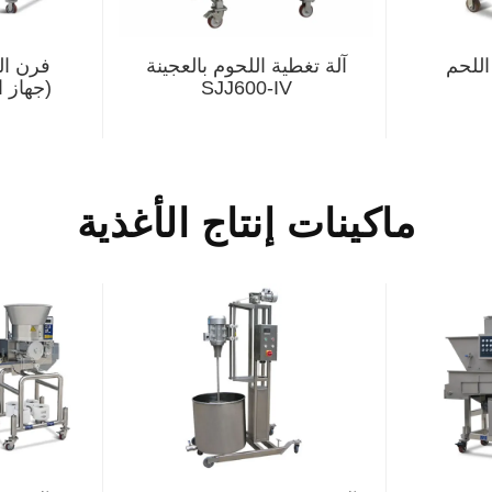
للحم
آلة تغطية اللحوم بالعجينة
فرن ال
SJJ600-IV
(جهاز 
ماكينات إنتاج الأغذية