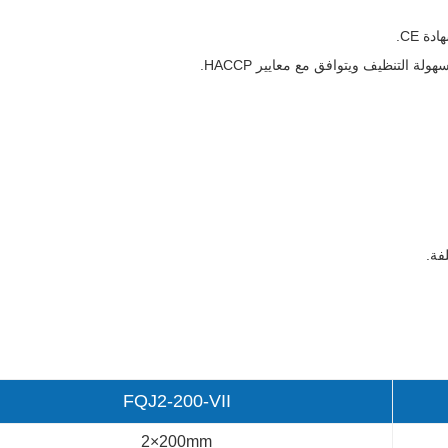
 التنظيف ويتوافق مع معايير HACCP.
فة.
FQJ2-200-VII
2×200mm