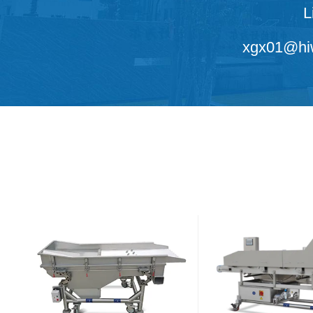
L
xgx01@hiw