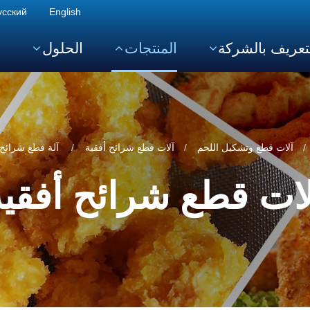
усский
English
تعريف بالشركة
المنتجات
الحلول
ا
آلات قطع وتشكيل اللحم
آلات قطع شرائح أفقية
آلة قطع شرائح أفقية II
لات قطع شرائح أفقية