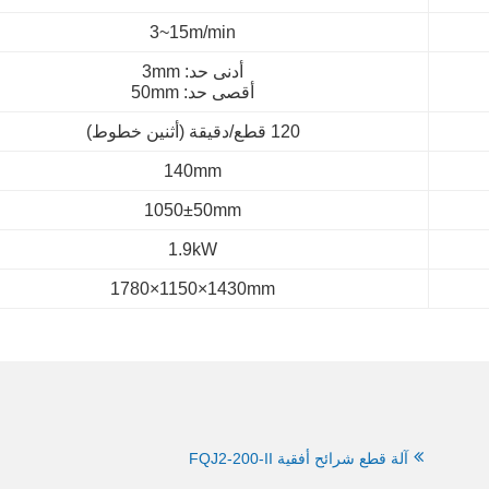
3~15m/min
أدنى حد: 3mm
أقصى حد: 50mm
120 قطع/دقيقة (أثنين خطوط)
140mm
1050±50mm
1.9kW
1780×1150×1430mm
آلة قطع شرائح أفقية FQJ2-200-II