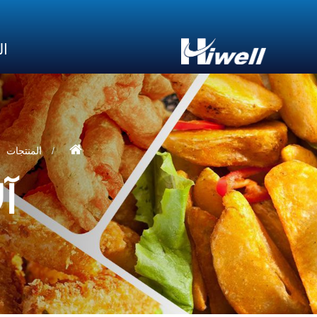
ال
المنتجات
آ