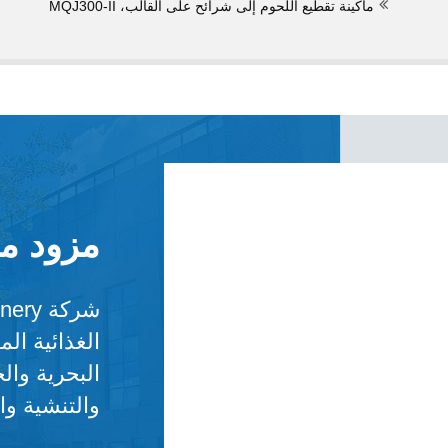
ماكينة تقطيع اللحوم إلى شرائح على القالب، MQJ300-II
مزود ما
الغذائية ال
البحرية وال
والتنشية وا