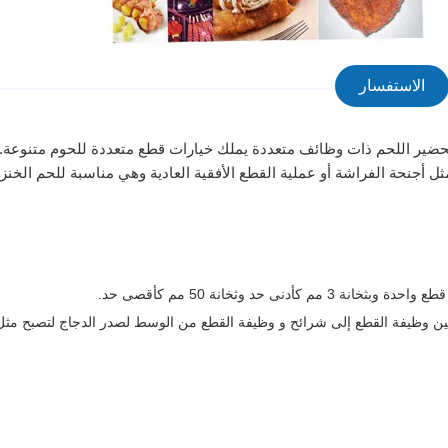
الاستفسار
FQJ2-200-II هي عبارة عن جهاز تحضير اللحم ذات وظائف متعددة يملك خيارات قطع متعددة للحوم متنوع
 أجنحة الفراشة أو عملية القطع الأفقية العادية وهي مناسبة للحم الخنزي
ى حد وثخانة 50 مم كأقصى حد.
ر بين وظيفة القطع إلى شرائح و وظيفة القطع من الوسط لصدر الدجاج لتصبح مثل