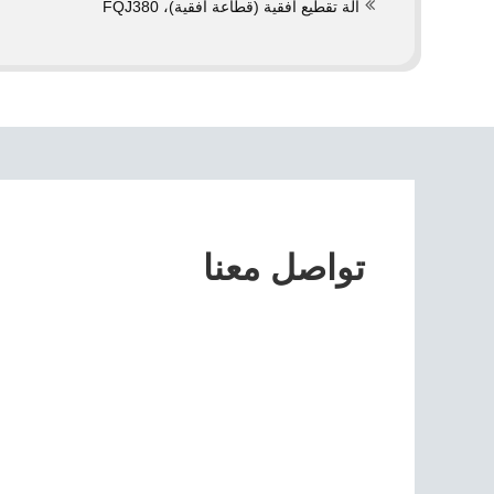
آلة تقطيع أفقية (قطاعة أفقية)، FQJ380
تواصل معنا