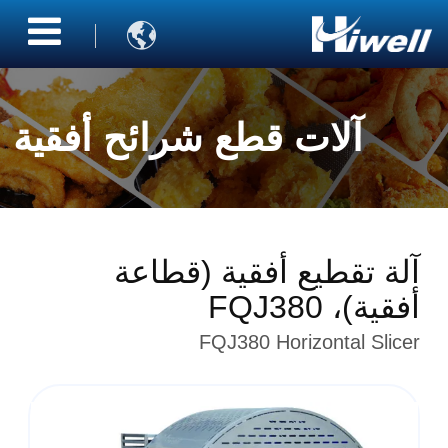

آلات قطع شرائح أفقية
آلة تقطيع أفقية (قطاعة
أفقية)، FQJ380
FQJ380 Horizontal Slicer