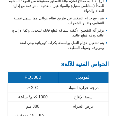
درع الآلة به مفتاح أمان، وآلة التقطيع مصنوعة من الفولاذ المقاوم
للصدأ (ستانلس ستيل) والمواد غير المعدنية المتوافقة مع إدارة
الغذاء والدواء.
يتم رفع حزام الضغط عن طريق نظام هوائي مما يسهل عملية
التنظيف وتغيير الشفرات.
توفر آلة التقطيع الأفقية سماكة قطع قابلة للتعديل وكفاءة إنتاج
عالية ودقة قطع عالية.
يتم تشغيل حزام النقل بواسطة بكرات كهربائية وهي آمنة
وموثوقة وسهلة التنظيف.
الخواص الفنية للآلةs
الموديل
FQJ380
درجة حرارة المواد
≥-2℃
سعة الإنتاج
1000 كجم/ ساعة
عرض الحزام
380 مم
من 3 إلى 15 م/ دقيقة