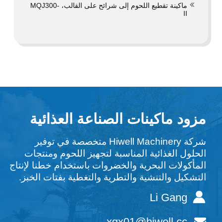
ماكينة تقطيع اللحوم إلى شرائح على القالب، MQJ300-
II
مزود ماكينات الصناعة العذائية
شركة Hiwell Machinery متخصصة في توفير
الحلول الغذائية المناسبة لتجهيز اللحوم ومنتجات
المأكولات البحرية والخضروات باستخدام خطنا لإنتاج
التشكيل والتنشية والتطرية والتغطية بفتات الخبز.
Li Gang
xgx01@hiwell.cc