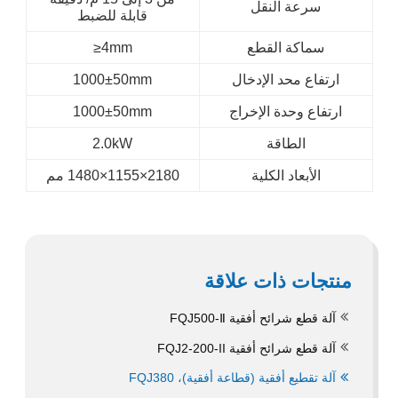
سرعة النقل
قابلة للضبط
سماكة القطع
≥4mm
ارتفاع محد الإدخال
1000±50mm
ارتفاع وحدة الإخراج
1000±50mm
الطاقة
2.0kW
الأبعاد الكلية
2180×1155×1480 مم
منتجات ذات علاقة
آلة قطع شرائح أفقية FQJ500-Ⅱ
آلة قطع شرائح أفقية FQJ2-200-II
آلة تقطيع أفقية (قطاعة أفقية)، FQJ380