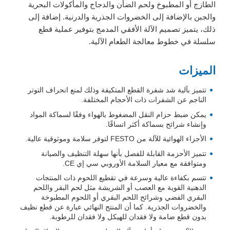
الطازج أو المطبوخ ولحم الضأن والدجاج والمأكولات البحرية
والجبن بالإضافة إلى الخضروات الجذرية والدرنية. إضافة إلى
ذلك، يتميز تصميم الآلة الأفقي المدمج بتوفير عملية قطع
سلسلة في خطوط معالجة الطعام الآلية.
الميزات
تتميز بآلية شد شفرة القطع المتكيفة وذلك لمنع انحراف التوتر
الناجم عن الشفرات ذات الأحجام المختلفة.
يمكن ضبط حزام النقل المضغوط بالهواء وفقًا لسماكة المواد
وإنشاء شرائح بسماكة أكثر اتساقًا.
الأجزاء الهوائية للآلة من FESTO لتوفر سلامة وموثوقية عالية.
تتميز الأحزمة القابلة للفصل بأنها سهلة التنظيف والصيانة
ومتوافقة مع معيار السلامة الأوروبي سي إي CE.
تتسم بكفاءة عالية وسرعة في تقطيع اللحوم ذات المنتجات
الدهنية القوية مع العصب أو الشريشة مثل لحم البقر واللحم
البقري الفضي وشرائح اللحم البقري أو اللحوم المطبوخة
والخضروات الجذرية. كما أن المنتج النهائي عبارة عن قطع نظيف
بدون قطع ضامة ولا فقدان للهيكل ولا فقدان للرطوبة.