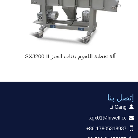
آلة تغطية اللحوم بفتات الخبز SXJ200-II
إتصل بنا
Li Gang
xgx01@hiwell.cc
+86-17805318937