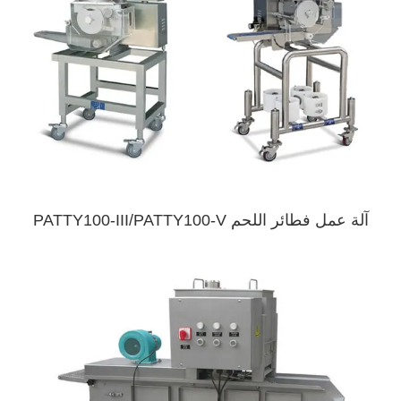
آلة عمل فطائر اللحم PATTY100-III/PATTY100-V