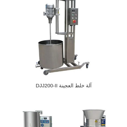
آلة خلط العجينة DJJ200-II