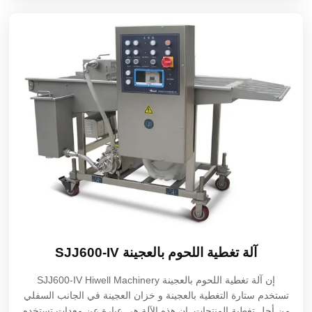
آلة تغطية اللحوم بالعجينة SJJ600-IV
إن آلة تغطية اللحوم بالعجينة SJJ600-IV Hiwell Machinery
تستخدم ستارة التغطية بالعجينة و خزان العجينة في الجانب السفلي
من أجل تغطية المنتجات. إن هذه الآلة هي عبارة عن معدات تستخدم