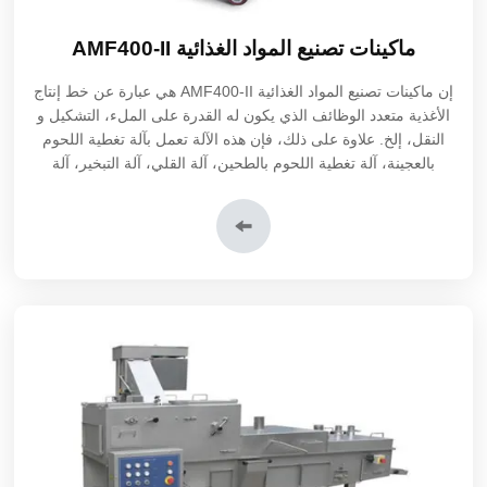
ماكينات تصنيع المواد الغذائية AMF400-II
إن ماكينات تصنيع المواد الغذائية AMF400-II هي عبارة عن خط إنتاج
الأغذية متعدد الوظائف الذي يكون له القدرة على الملء، التشكيل و
النقل، إلخ. علاوة على ذلك، فإن هذه الآلة تعمل بآلة تغطية اللحوم
بالعجينة، آلة تغطية اللحوم بالطحين، آلة القلي، آلة التبخير، آلة
التجميد الفوري، آلة التعبئة و التغليف، إلخ.