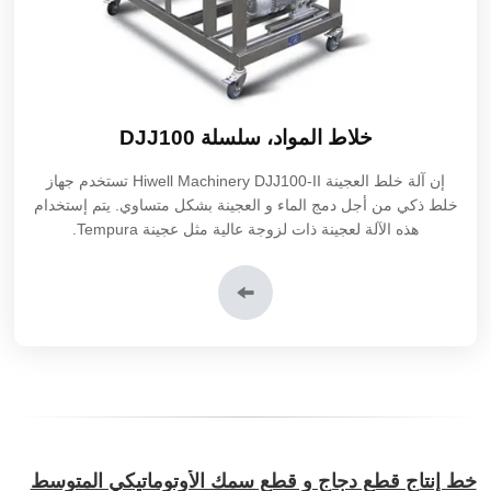
خلاط المواد، سلسلة DJJ100
إن
آلة خلط العجينة DJJ100-II
Hiwell Machinery تستخدم جهاز
خلط ذكي من أجل دمج الماء و العجينة بشكل متساوي. يتم إستخدام
هذه الآلة لعجينة ذات لزوجة عالية مثل عجينة Tempura.
خط إنتاج قطع دجاج و قطع سمك الأوتوماتيكي المتوسط