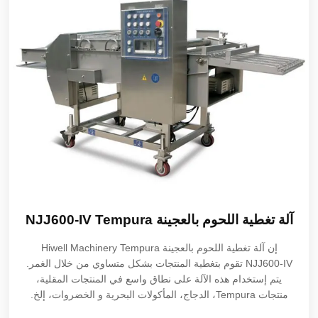
آلة تغطية اللحوم بالعجينة Tempura
NJJ600-IV
إن
آلة تغطية اللحوم بالعجينة Tempura
Hiwell Machinery
NJJ600-IV تقوم بتغطية المنتجات بشكل متساوي من خلال الغمر.
يتم إستخدام هذه الآلة على نطاق واسع في المنتجات المقلية،
منتجات Tempura، الدجاج، المأكولات البحرية و الخضروات، إلخ.
علاوة على ذلك، فإن منتجنا معتمد عن طريق CE.