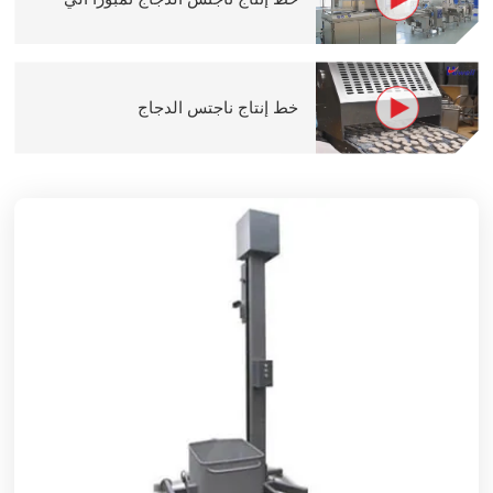
خط إنتاج ناجتس الدجاج