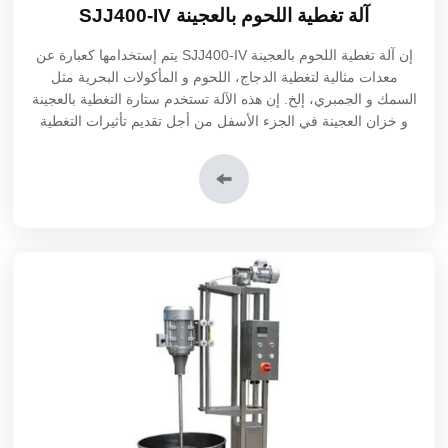
آلة تغطية اللحوم بالعجينة SJJ400-IV
إن آلة تغطية اللحوم بالعجينة SJJ400-IV يتم إستخدامها كعبارة عن
معدات مثالية لتغطية الدجاج، اللحوم و المأكولات البحرية مثل
السمك و الجمبري، إلخ. إن هذه الآلة تستخدم ستارة التغطية بالعجينة
و خزان العجينة في الجزء الأسفل من أجل تقديم تأثيرات التغطية
الموحدة. إن منتجنا يمكن أن يستخدم كمعدات قائمة بذاتها لإجراء
عمليات قبل آلة تغطية اللحوم بفتات الخبز و آلة تغطية اللحوم
بالطحين.