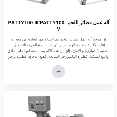
آلة عمل فطائر اللحم PATTY100-III/PATTY100-
V
إن منتجنا آلة عمل فطائر اللحم يتم إستخدامها كعبارة عن معدات
إنتاج الأغذية متعددة الوظائف والتي لها القدرة الملء، التشكيل،
التعليم (إختياري) و الإنتاج، إلخ. إن هذه الآلة يتم إستخدامها على نطاق
واسع لتشكيل فطيرة الهامبورجر الشائعة، قطع الدجاج، فطيرة برجر
السمك، كعكة بطاطس، كعكة القرع النباتي، إلخ.