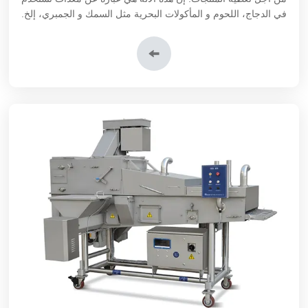
في الدجاج، اللحوم و المأكولات البحرية مثل السمك و الجمبري، إلخ.
إن منتجنا عادةً يتم إستخدامه قبل آلة تغطية اللحوم بفتات الخبز و آلة
تغطية اللحوم بالطحين في خط إنتاج الهامبورجر.