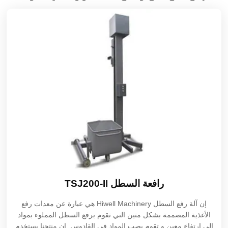
رافعة السطل TSJ200-II
إن آلة رفع السطل Hiwell Machinery هي عبارة عن معدات رفع
الأغذية المصممة بشكل متين التي تقوم برفع السطل المملوء بمواد
إلى إرتفاع معين و تقوم بصب المواد في القادوس. إن منتجنا يستخدم