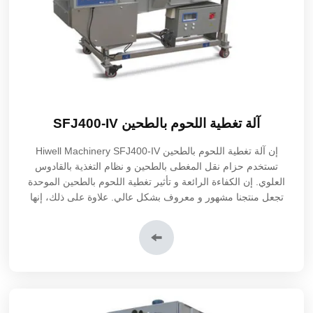
آلة تغطية اللحوم بالطحين SFJ400-IV
إن
آلة تغطية اللحوم بالطحين SFJ400-IV
Hiwell Machinery
تستخدم حزام نقل المغطى بالطحين و نظام التغذية بالقادوس
العلوي. إن الكفاءة الرائعة و تأثير تغطية اللحوم بالطحين الموحدة
تجعل منتجنا مشهور و معروف بشكل عالي. علاوة على ذلك، إنها
تقدم عمليات التغطية بالطحين، بالعجينة و بالطحين وكذلك الطحين و
العجينة.