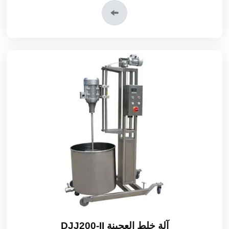
آلة خلط العجينة DJJ200-II