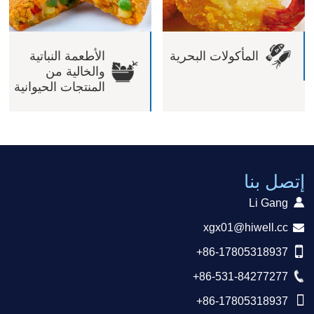
المأكولات البحرية
الأطعمة النباتية
والخالية من
المنتجات الحيوانية
إتصل بنا
Li Gang
xgx01@hiwell.cc
+86-17805318937
+86-531-84277277
+86-17805318937