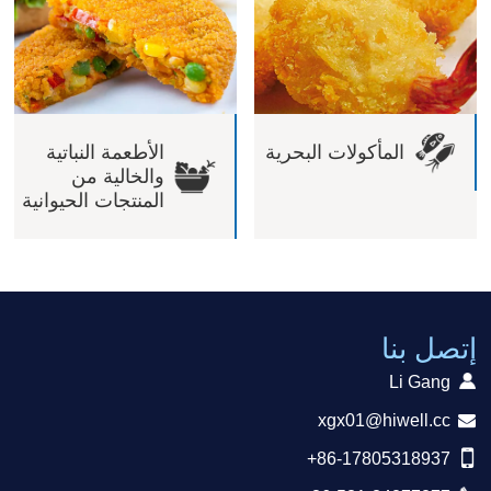
المأكولات البحرية
الأطعمة النباتية
والخالية من
المنتجات الحيوانية
إتصل بنا
Li Gang
xgx01@hiwell.cc
+86-17805318937