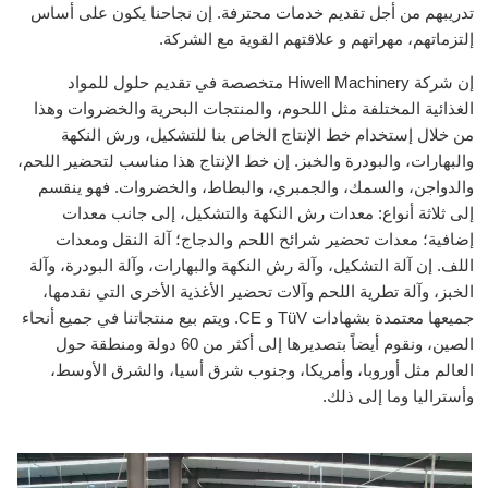
تدريبهم من أجل تقديم خدمات محترفة. إن نجاحنا يكون على أساس
إلتزماتهم، مهراتهم و علاقتهم القوية مع الشركة.
إن شركة Hiwell Machinery متخصصة في تقديم حلول للمواد
الغذائية المختلفة مثل اللحوم، والمنتجات البحرية والخضروات وهذا
من خلال إستخدام خط الإنتاج الخاص بنا للتشكيل، ورش النكهة
والبهارات، والبودرة والخبز. إن خط الإنتاج هذا مناسب لتحضير اللحم،
والدواجن، والسمك، والجمبري، والبطاط، والخضروات. فهو ينقسم
إلى ثلاثة أنواع: معدات رش النكهة والتشكيل، إلى جانب معدات
إضافية؛ معدات تحضير شرائح اللحم والدجاج؛ آلة النقل ومعدات
اللف. إن آلة التشكيل، وآلة رش النكهة والبهارات، وآلة البودرة، وآلة
الخبز، وآلة تطرية اللحم وآلات تحضير الأغذية الأخرى التي نقدمها،
جميعها معتمدة بشهادات TüV و CE. ويتم بيع منتجاتنا في جميع أنحاء
الصين، ونقوم أيضاً بتصديرها إلى أكثر من 60 دولة ومنطقة حول
العالم مثل أوروبا، وأمريكا، وجنوب شرق أسيا، والشرق الأوسط،
وأستراليا وما إلى ذلك.