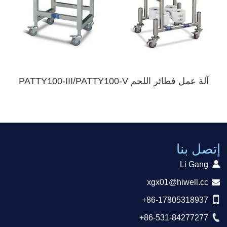
آلة عمل فطائر اللحم PATTY100-III/PATTY100-V
إتصل بنا
Li Gang
xgx01@hiwell.cc
+86-17805318937
+86-531-84277277