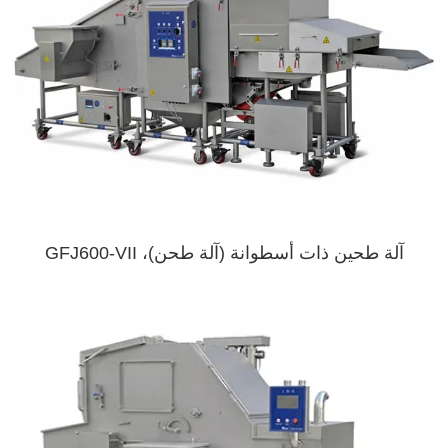
آلة طحين ذات أسطوانة (آلة طحن)، GFJ600-VII