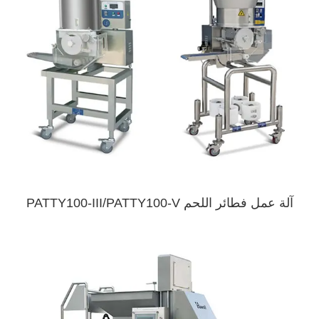
آلة عمل فطائر اللحم PATTY100-III/PATTY100-V