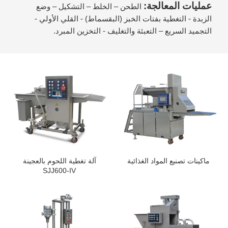
عمليات المعالجة:
الطحن – الخلط – التشكيل – وضع
الزبدة - التغطية بفتات الخبز (البقسماط) - القلي الأولي -
التجميد السريع – التعبئة والتغليف - التخزين المبرد.
ماكينات تصنيع المواد الغذائية
آلة تغطية اللحوم بالعجينة
SJJ600-IV