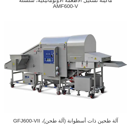
ماكينة تشكيل الأطعمة الأوتوماتيكية، سلسلة
AMF600-V
آلة طحين ذات أسطوانة (آلة طحن)، GFJ600-VII