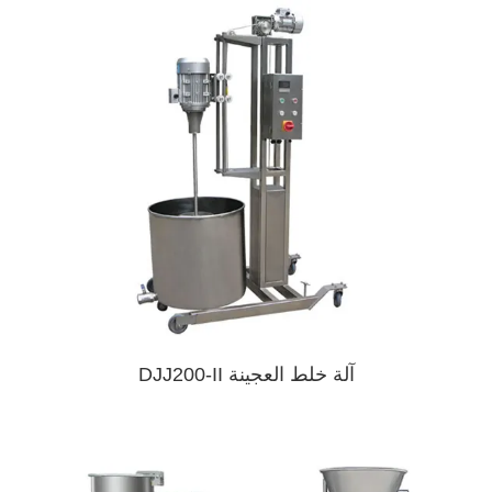
آلة خلط العجينة DJJ200-II