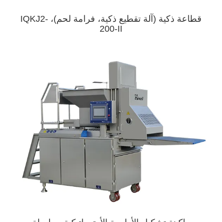
قطاعة ذكية (آلة تقطيع ذكية، فرامة لحم)، IQKJ2-
200-II