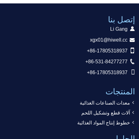
إتصل بنا
Li Gang
xgx01@hiwell.cc
+86-17805318937
+86-531-84277277
+86-17805318937
المنتجات
معدات الصناعات الغذائية
آلات قطع وتشكيل اللحم
خطوط إنتاج المواد الغذائية
الحلول