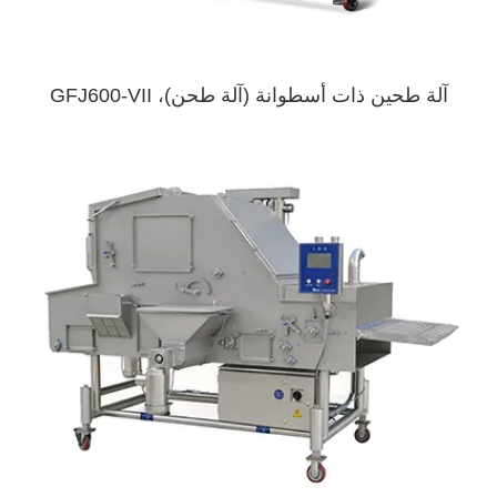
آلة طحين ذات أسطوانة (آلة طحن)، GFJ600-VII