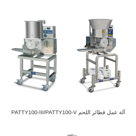
آلة عمل فطائر اللحم PATTY100-III/PATTY100-V