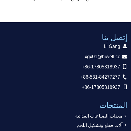
إتصل بنا
Li Gang
xgx01@hiwell.cc
+86-17805318937
+86-531-84277277
+86-17805318937
المنتجات
معدات الصناعات الغذائية
آلات قطع وتشكيل اللحم