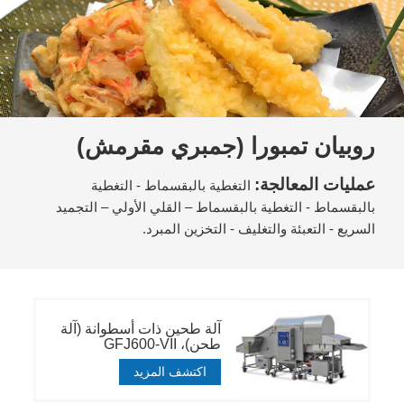
روبيان تمبورا (جمبري مقرمش)
عمليات المعالجة:
التغطية بالبقسماط - التغطية
بالبقسماط - التغطية بالبقسماط – القلي الأولي – التجميد
السريع - التعبئة والتغليف - التخزين المبرد.
آلة طحين ذات أسطوانة (آلة
طحن)، GFJ600-VII
اكتشف المزيد