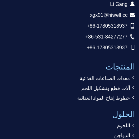
Li Gang
xgx01@hiwell.cc
+86-17805318937
+86-531-84277277
+86-17805318937
المنتجات
معدات الصناعات الغذائية
آلات قطع وتشكيل اللحم
خطوط إنتاج المواد الغذائية
الحلول
اللحوم
الدواجن