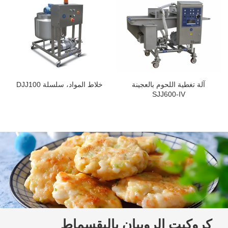
آلة تغطية اللحوم بالعجينة
خلاط المواد، سلسلة DJJ100
SJJ600-IV
كروكيت الروبيان بالبقسماط