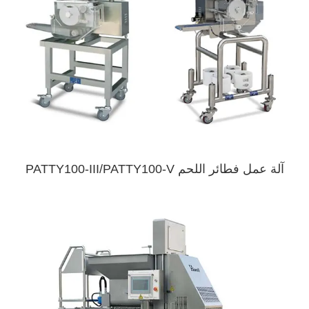
آلة عمل فطائر اللحم PATTY100-III/PATTY100-V