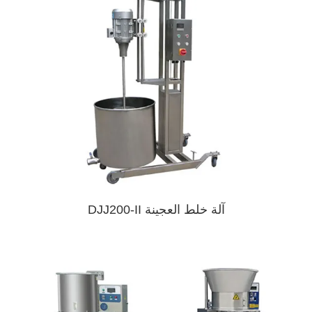
آلة خلط العجينة DJJ200-II