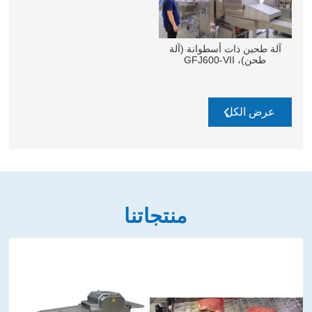
آلة طحين ذات أسطوانة (آلة
طحن)، GFJ600-VII
عرض الكل
منتجاتنا