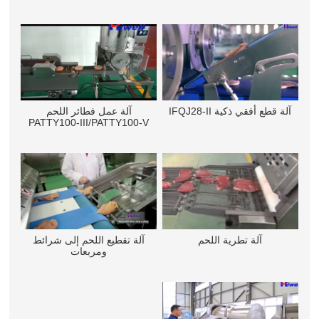
آلة قطع أفقي ذكية IFQJ28-II
آلة عمل فطائر اللحم
PATTY100-III/PATTY100-V
آلة تطرية اللحم
آلة تقطيع اللحم إلى شرائط
ومربعات