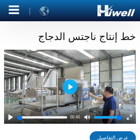

خط إنتاج ناجتس الدجاج
Play
00:45
Play
Mute
Ente
fulls
عرض التفاصيل