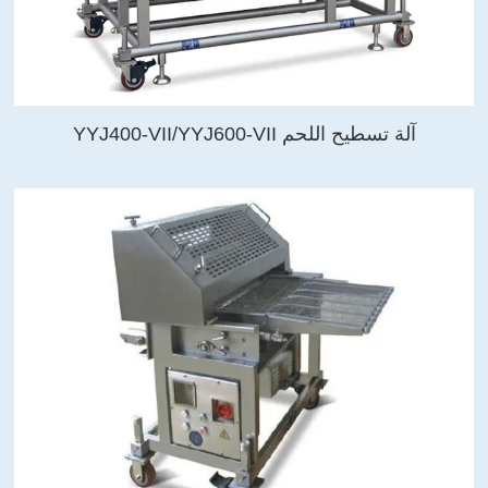
آلة تسطيح اللحم YYJ400-VII/YYJ600-VII