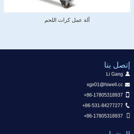
آلة عمل كرات اللحم
إتصل بنا
Li Gang
xgx01@hiwell.cc
+86-17805318937
+86-531-84277277
+86-17805318937