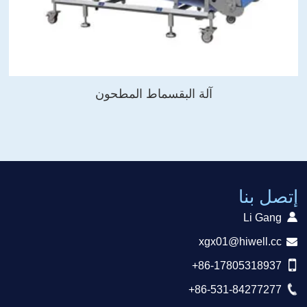
آلة البقسماط المطحون
إتصل بنا
Li Gang
xgx01@hiwell.cc
+86-17805318937
+86-531-84277277