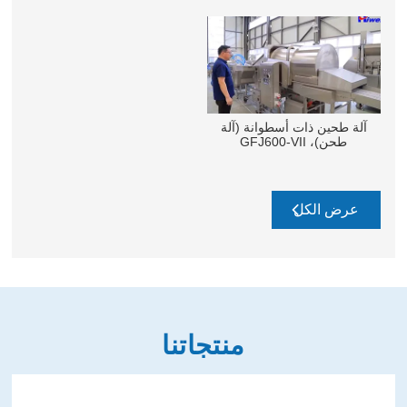
آلة طحين ذات أسطوانة (آلة
طحن)، GFJ600-VII
عرض الكل
منتجاتنا