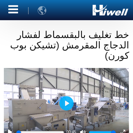

خط تغليف بالبقسماط لفشار
الدجاج المقرمش (تشيكن بوب
كورن)
Play
00:45