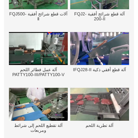
آلة قطع شرائح أفقية FQJ2-
آلات قطع شرائح أفقية FQJ500-
Ⅱ
200-II
آلة قطع أفقي ذكية IFQJ28-II
آلة عمل فطائر اللحم
PATTY100-III/PATTY100-V
آلة تطرية اللحم
آلة تقطيع اللحم إلى شرائط
ومربعات