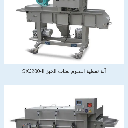
آلة تغطية اللحوم بفتات الخبز SXJ200-II