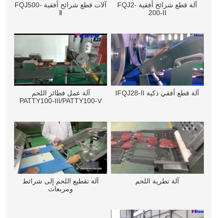
آلة قطع شرائح أفقية FQJ2-
آلات قطع شرائح أفقية FQJ500-
Ⅱ
200-II
آلة قطع أفقي ذكية IFQJ28-II
آلة عمل فطائر اللحم
PATTY100-III/PATTY100-V
آلة تطرية اللحم
آلة تقطيع اللحم إلى شرائط
ومربعات