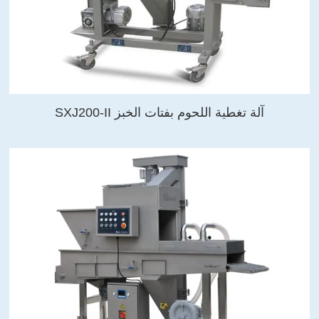
آلة تغطية اللحوم بفتات الخبز SXJ200-II