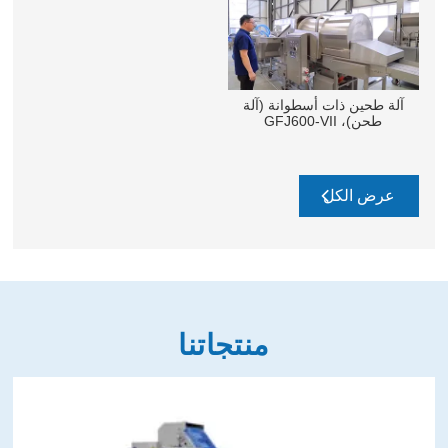
آلة طحين ذات أسطوانة (آلة
طحن)، GFJ600-VII
عرض الكل
منتجاتنا