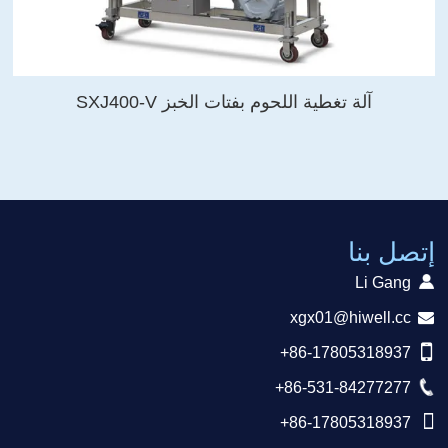
آلة تغطية اللحوم بفتات الخبز SXJ400-V
إتصل بنا
Li Gang
xgx01@hiwell.cc
+86-17805318937
+86-531-84277277
+86-17805318937