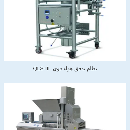
نظام تدفق هواء قوي، QLS-III