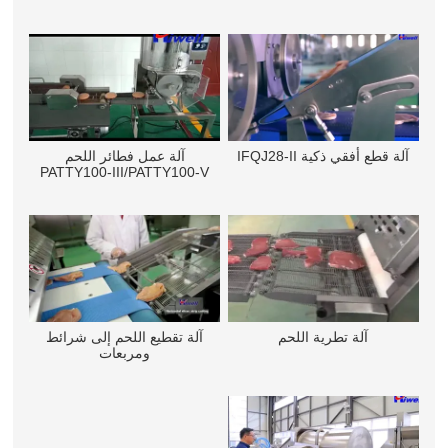
آلة قطع أفقي ذكية IFQJ28-II
آلة عمل فطائر اللحم
PATTY100-III/PATTY100-V
آلة تطرية اللحم
آلة تقطيع اللحم إلى شرائط
ومربعات