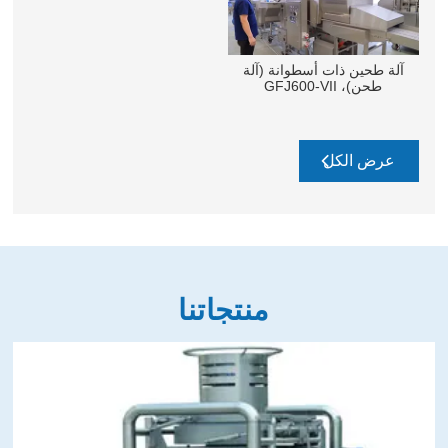
آلة طحين ذات أسطوانة (آلة
طحن)، GFJ600-VII
عرض الكل
منتجاتنا