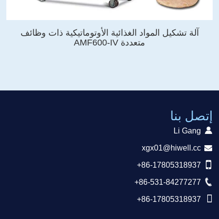
آلة تشكيل المواد الغذائية الأوتوماتيكية ذات وظائف
متعددة AMF600-IV
إتصل بنا
Li Gang
xgx01@hiwell.cc
+86-17805318937
+86-531-84277277
+86-17805318937