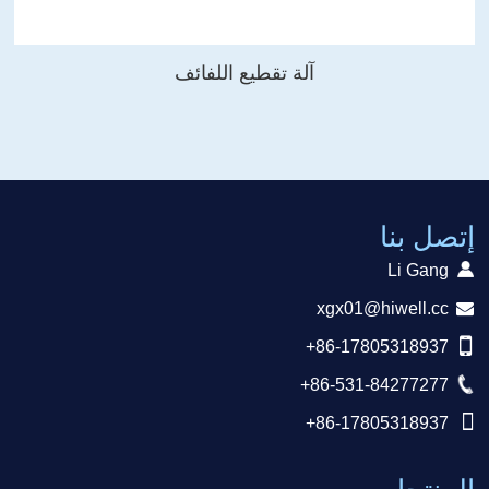
آلة تقطيع اللفائف
إتصل بنا
Li Gang
xgx01@hiwell.cc
+86-17805318937
+86-531-84277277
+86-17805318937