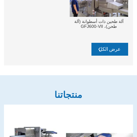
آلة طحين ذات أسطوانة (آلة
طحن)، GFJ600-VII
عرض الكل
منتجاتنا