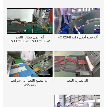
آلة قطع أفقي ذكية IFQJ28-II
آلة عمل فطائر اللحم
PATTY100-III/PATTY100-V
آلة تطرية اللحم
آلة تقطيع اللحم إلى شرائط
ومربعات